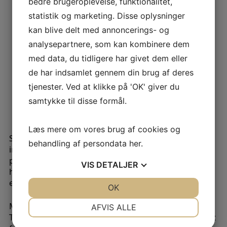
reducerer afhængigheden af fossile brændsler.
bedre brugeroplevelse, funktionalitet,
statistik og marketing. Disse oplysninger
alt af virksomhedens affald i 2024/2025 er sendt
kan blive delt med annoncerings- og
til genbrug eller genanvendelse.
analysepartnere, som kan kombinere dem
Ingen arbejdsulykker, ulykker eller dødsfald
med data, du tidligere har givet dem eller
registreret i det forgangne år.
de har indsamlet gennem din brug af deres
tjenester. Ved at klikke på 'OK' giver du
Fokus på inklusion og langsigtede ansættelser,
samtykke til disse formål.
hvor 96% af medarbejderne er dækket af
overenskomst.
Læs mere om vores brug af cookies og
Samtidig viser rapporten ambitionen om at løfte
behandling af persondata
her
.
indsatsen yderligere i de kommende år. Blandt de
planlagte initiativer er installation af ladestandere på
VIS
DETALJER
hovedkontoret samt gradvis udskiftning til mere
energieffektive apparater.
JA
NEJ
OK
JA
NEJ
NØDVENDIGE
PRÆFERENCER
Med denne første ESG-rapport lægger Jesma
AFVIS ALLE
Technology Group og PMW Engineering fundamentet
JA
NEJ
JA
NEJ