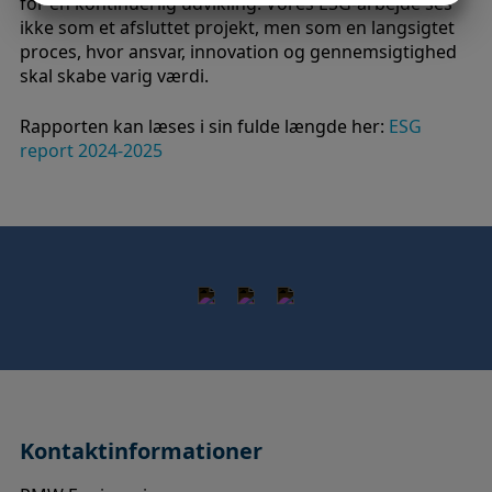
for en kontinuerlig udvikling. Vores ESG-arbejde ses
ikke som et afsluttet projekt, men som en langsigtet
MARKETING
STATISTIK
proces, hvor ansvar, innovation og gennemsigtighed
skal skabe varig værdi.
Rapporten kan læses i sin fulde længde her:
ESG
report 2024-2025
Kontaktinformationer