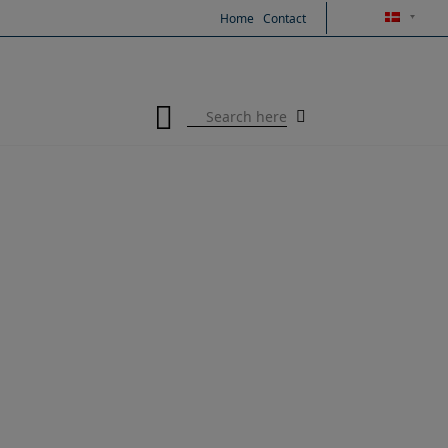
Hop
Home
Contact
til
indholdet
Search
for: