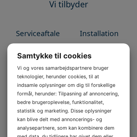
Vi tilbyder
Serviceaftale
Installation
Samtykke til cookies
Teknisk support
Service og
Vi og vores samarbejdspartnere bruger
vedligehold
teknologier, herunder cookies, til at
indsamle oplysninger om dig til forskellige
formål, herunder: Tilpasning af annoncering,
bedre brugeroplevelse, funktionalitet,
Formatdele for
statistik og marketing. Disse oplysninger
let udskiftning
kan blive delt med annoncerings- og
analysepartnere, som kan kombinere dem
med data, du tidligere har givet dem eller