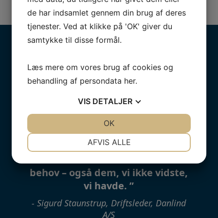
de har indsamlet gennem din brug af deres
tjenester. Ved at klikke på 'OK' giver du
samtykke til disse formål.
"Vi har i mange år handlet med
Læs mere om vores brug af cookies og
PMW Engineering og er meget
behandling af persondata
her
.
tilfredse med leverancerne og
VIS
DETALJER
samarbejdet. De har en helt
utrolig viden, og som kunde får vi
JA
NEJ
OK
JA
NEJ
derfor en meget kyndig
NØDVENDIGE
PRÆFERENCER
AFVIS ALLE
vejledning og gode råd til,
hvordan vi bedst får indfriet vores
JA
NEJ
JA
NEJ
behov – også dem, vi ikke vidste,
MARKETING
STATISTIK
vi havde. ”
- Sigurd Staunstrup, Driftsleder, Danlind
A/S