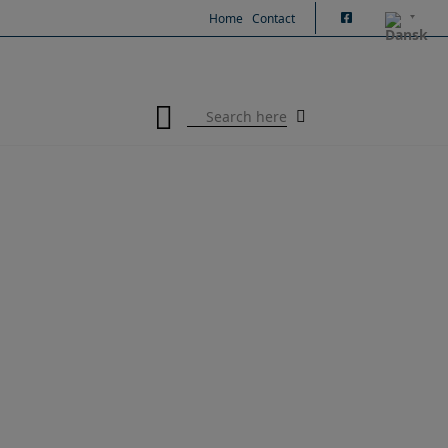
Hop
Home
Contact
til
indholdet
Search
for:
Velkommen til PMW
Engineering
Vi specialiserer os i løsninger
til kapselhåndtering,
kapselpåskruning og special
fyldning. Vi ved, at ikke én
produktion er ens, og derfor